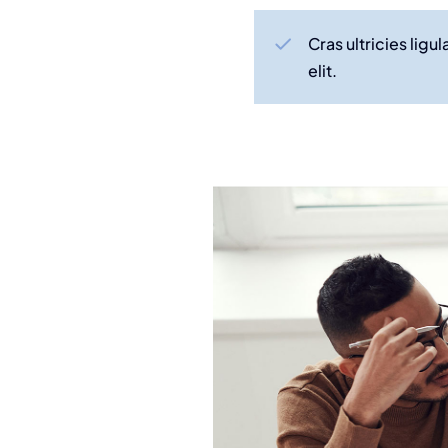
Cras ultricies lig
elit.