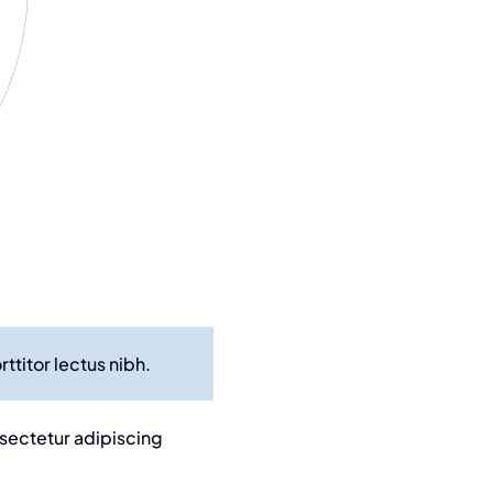
ttitor lectus nibh.
nsectetur adipiscing