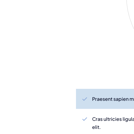
Praesent sapien ma
Cras ultricies lig
elit.