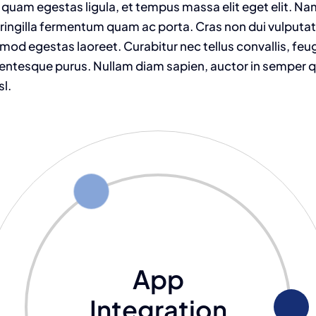
 quam egestas ligula, et tempus massa elit eget elit. N
fringilla fermentum quam ac porta. Cras non dui vulputat
od egestas laoreet. Curabitur nec tellus convallis, feugia
llentesque purus. Nullam diam sapien, auctor in semper qu
sl.
App
Integration