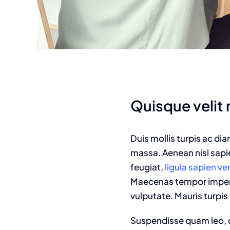
Quisque velit n
Duis mollis turpis ac di
massa. Aenean nisl sapie
feugiat,
ligula sapien v
Maecenas tempor imperdie
vulputate. Mauris turpis 
Suspendisse quam leo, c