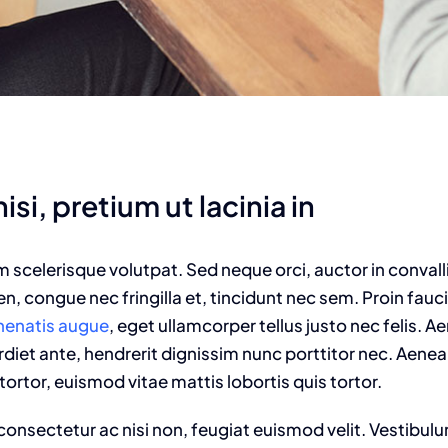
isi, pretium ut lacinia in
am scelerisque volutpat. Sed neque orci, auctor in convall
n, congue nec fringilla et, tincidunt nec sem. Proin fauc
enenatis augue
, eget ullamcorper tellus justo nec felis. Ae
t ante, hendrerit dignissim nunc porttitor nec. Aenean 
tortor, euismod vitae mattis lobortis quis tortor.
onsectetur ac nisi non, feugiat euismod velit. Vestibulu